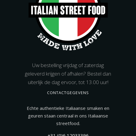
Uw bestelling vrijdag of zaterdag
geleverd krijgen of afhalen? Bestel dan
uiterlijk de dag ervoor, tot 13.00 uur!
CONTACTGEGEVENS
Echte authentieke Italiaanse smaken en
geuren staan centraal in ons Italiaanse
streetfood.
+31 (0)6 12033396