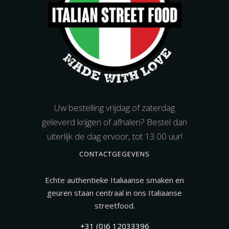
Uw bestelling vrijdag of zaterdag
geleverd krijgen of afhalen? Bestel dan
uiterlijk de dag ervoor, tot 13.00 uur!
CONTACTGEGEVENS
Echte authentieke Italiaanse smaken en
geuren staan centraal in ons Italiaanse
streetfood.
+31 (0)6 12033396