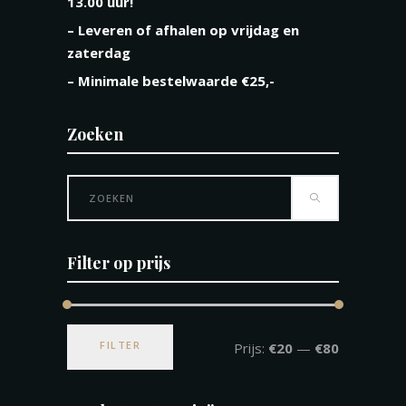
13.00 uur!
– Leveren of afhalen op vrijdag en
zaterdag
– Minimale bestelwaarde €25,-
Zoeken
Search
for:
Filter op prijs
Min.
Max.
FILTER
Prijs:
€20
—
€80
prijs
prijs