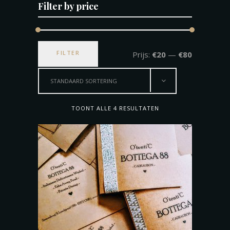
Filter by price
Min.
Max.
FILTER
Prijs:
€20
—
€80
prijs
prijs
STANDAARD SORTERING
TOONT ALLE 4 RESULTATEN
TOEVOEGEN AAN WINKELWAGEN