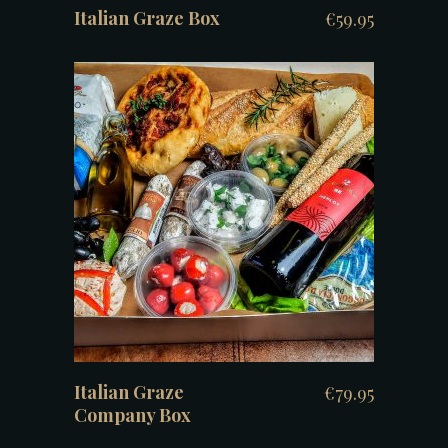
Italian Graze Box
€
59.95
TOEVOEGEN AAN WINKELWAGEN
Italian Graze
€
79.95
Company Box