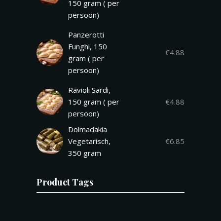
150 gram ( per
persoon)
Panzerotti
Funghi, 150
€
4.88
gram ( per
persoon)
Ravioli Sardi,
150 gram ( per
€
4.88
persoon)
Dolmadakia
Vegetarisch,
€
6.85
350 gram
Product Tags