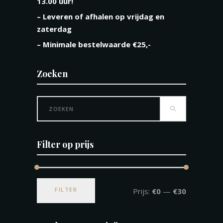
13.00 uur!
– Leveren of afhalen op vrijdag en
zaterdag
– Minimale bestelwaarde €25,-
Zoeken
Search
for:
Filter op prijs
Min.
Max.
FILTER
Prijs:
€0
—
€30
prijs
prijs