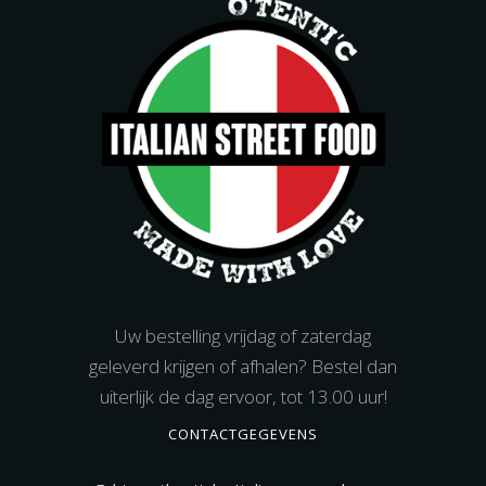
Uw bestelling vrijdag of zaterdag
geleverd krijgen of afhalen? Bestel dan
uiterlijk de dag ervoor, tot 13.00 uur!
CONTACTGEGEVENS