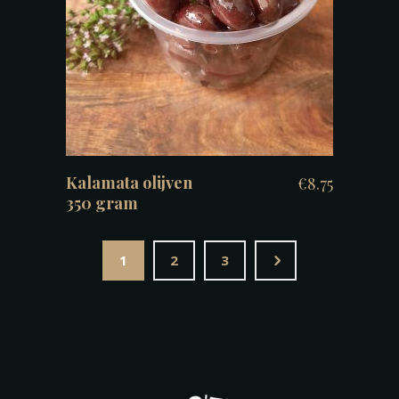
TOEVOEGEN AAN WINKELWAGEN
Kalamata olijven
€
8.75
350 gram
5
1
2
3