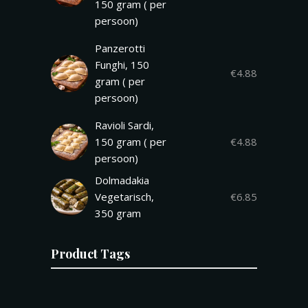
150 gram ( per
persoon)
Panzerotti
Funghi, 150
€
4.88
gram ( per
persoon)
Ravioli Sardi,
150 gram ( per
€
4.88
persoon)
Dolmadakia
Vegetarisch,
€
6.85
350 gram
Product Tags