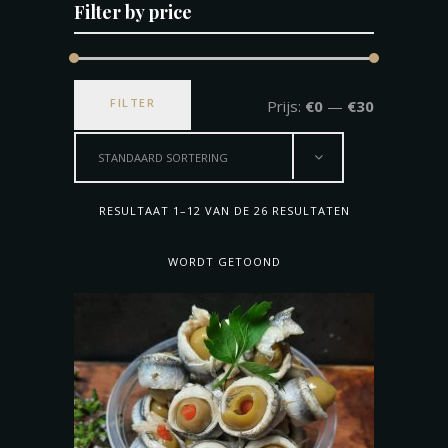
Filter by price
Min.
Max.
FILTER
Prijs:
€0
—
€30
prijs
prijs
STANDAARD SORTERING
RESULTAAT 1–12 VAN DE 26 RESULTATEN
WORDT GETOOND
TOEVOEGEN AAN WINKELWAGEN