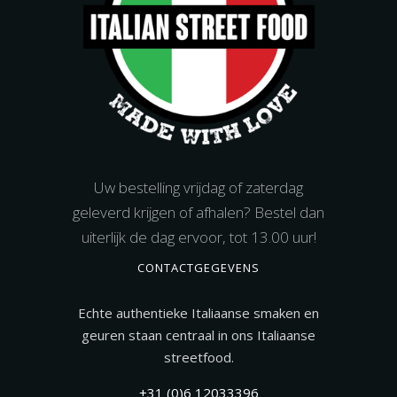
Uw bestelling vrijdag of zaterdag
geleverd krijgen of afhalen? Bestel dan
uiterlijk de dag ervoor, tot 13.00 uur!
CONTACTGEGEVENS
Echte authentieke Italiaanse smaken en
geuren staan centraal in ons Italiaanse
streetfood.
+31 (0)6 12033396