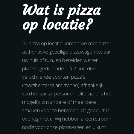
Wat is pizza
op locatie?
Bij pizza op locatie komen we met onze
authentieke gezellige pizzawagen tot aan
uw huis of tuin, en bereiden we ter
plaatse gedurende 1 à 2 uur, drie
verschillende soorten pizza’s
(margherita/salami/tonno) afhankelijk
van het aantal personen. Uiteraard is het
mogelijk om andere of meerdere
smaken voor te bereiden, dit gebeurt in
overleg met u. Wij hebben alleen stroom
nodig voor onze pizzawagen en u kunt