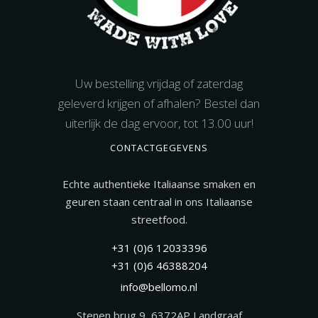
Uw bestelling vrijdag of zaterdag
geleverd krijgen of afhalen? Bestel dan
uiterlijk de dag ervoor, tot 13.00 uur!
CONTACTGEGEVENS
Echte authentieke Italiaanse smaken en
geuren staan centraal in ons Italiaanse
streetfood.
+31 (0)6 12033396
+31 (0)6 46388204
info@bellomo.nl
Stenen brug 9, 6372AP Landgraaf