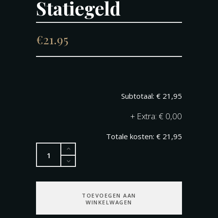
Statiegeld
€
21.95
€ 21,95
+
€ 0,00
€ 21,95
Olio
di
Olive
extra
TOEVOEGEN AAN
vergine/Olijfolie
WINKELWAGEN
800