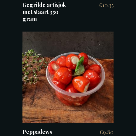
Gegrilde artisjok
€
10.35
met staart 350
gram
TOEVOEGEN AAN WINKELWAGEN
Peppadews
€
9.80