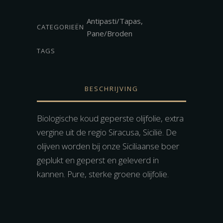
ml
|
Antipasti/Tapas
,
CATEGORIEËN
€3,-
Pane/Broden
Statiegeld
TAGS
hoeveelheid
BESCHRIJVING
Biologische koud geperste olijfolie, extra
vergine uit de regio Siracusa, Sicilië. De
olijven worden bij onze Siciliaanse boer
geplukt en geperst en geleverd in
kannen. Pure, sterke groene olijfolie.