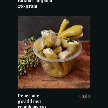
Bufala Campana
250 gram
TOEVOEGEN AAN WINKELWAGEN
Peperonie
€
9.80
gevuld met
roomkaas 350