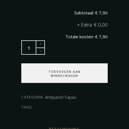
€ 7,90
+
€ 0,00
€ 7,90
Pomodori
Secchi
350
gram
TOEVOEGEN AAN
hoeveelheid
WINKELWAGEN
Antipasti/Tapas
CATEGORIE
TAGS
BESCHRIJVING