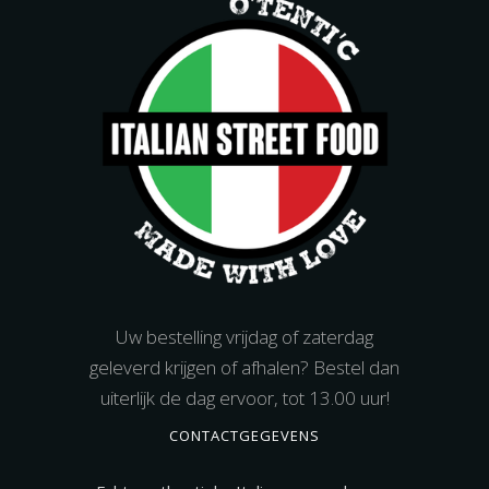
Uw bestelling vrijdag of zaterdag
geleverd krijgen of afhalen? Bestel dan
uiterlijk de dag ervoor, tot 13.00 uur!
CONTACTGEGEVENS