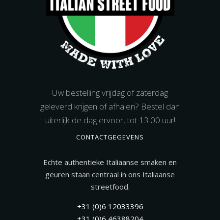
Uw bestelling vrijdag of zaterdag
geleverd krijgen of afhalen? Bestel dan
uiterlijk de dag ervoor, tot 13.00 uur!
CONTACTGEGEVENS
Echte authentieke Italiaanse smaken en
geuren staan centraal in ons Italiaanse
streetfood.
+31 (0)6 12033396
+31 (0)6 46388204