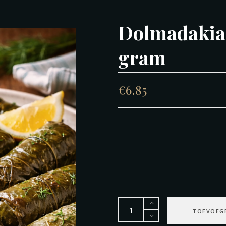
Dolmadakia 
gram
€
6.85
Dolmadakia
TOEVOEG
Vegetarisch,