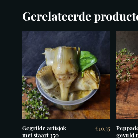
Gerelateerde product
TOEVOEGEN AAN
WINKELWAGEN
Gegrilde artisjok
Peppad
€
10.35
met staart 350
gevuld 