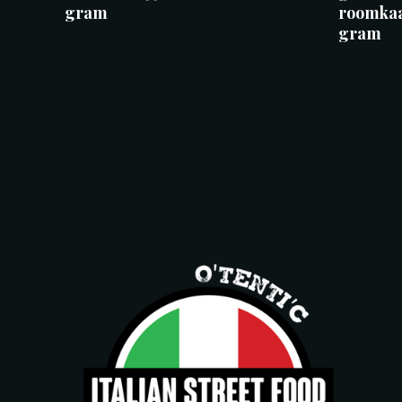
gram
roomkaa
gram