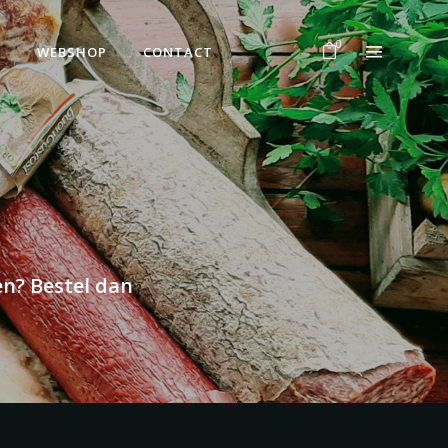
Geen producten in uw winkelwagen.
0
N
WEBSHOP
CONTACT
Geen producten in uw winkelwagen.
en? Bestel dan