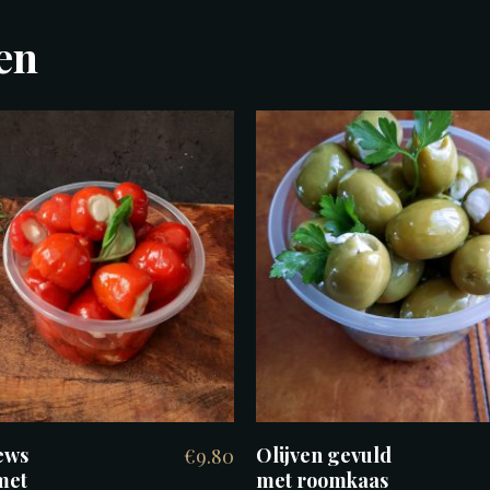
en
TOEVOEGEN AAN
TOEVOEGEN AAN
WINKELWAGEN
WINKELWAGEN
ews
Olijven gevuld
€
9.80
met
met roomkaas