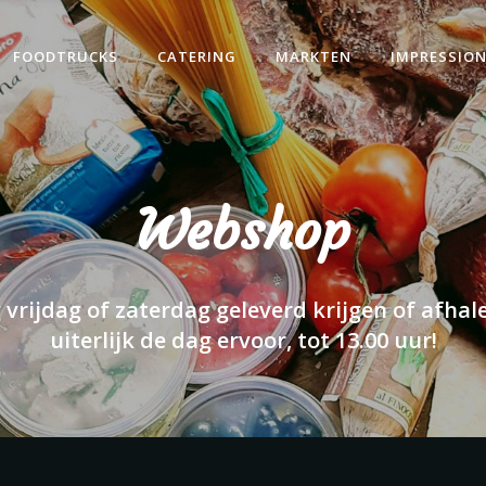
FOODTRUCKS
CATERING
MARKTEN
IMPRESSIO
Webshop
 vrijdag of zaterdag geleverd krijgen of afhal
uiterlijk de dag ervoor, tot 13.00 uur!