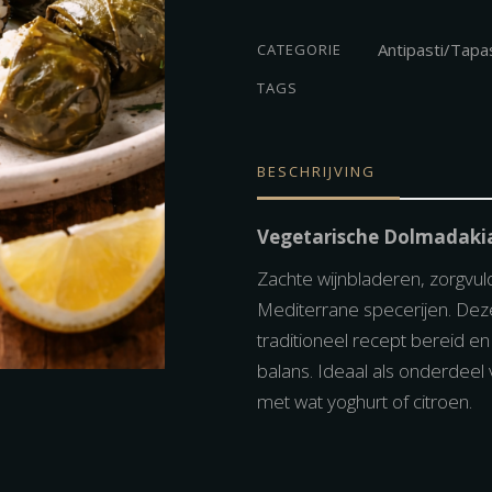
350
gram
Antipasti/Tapa
CATEGORIE
hoeveelheid
TAGS
BESCHRIJVING
Vegetarische Dolmadakia
Zachte wijnbladeren, zorgvuld
Mediterrane specerijen. Dez
traditioneel recept bereid e
balans. Ideaal als onderdeel v
met wat yoghurt of citroen.